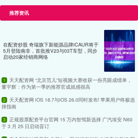
推荐资讯
在配资炒股 奇瑞旗下新能源品牌iCAUR将于
5月登陆南非，首批推V23与03T车型，同步
启动20家经销商网络
天天配资网 “北京范儿”短视频大赛收获一份亮眼成绩单，
1
董宇辉：作为第一季的推荐官成就感很高
天天配资网 iOS 18.7与iOS 26.0同时发布! 苹果用户终极选
2
择指南
正规股票配资平台官网 15 万内智驾新选择 广汽埃安 N60
3
于 3 月 25 日启动盲订