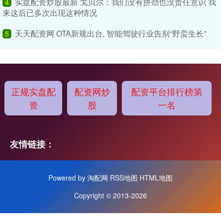
实盘配资炒股最新 戈贝尔：我们没有拼劲也没责任意识 我
4
来这后已多次出现这种情况
天天配资网 OTA新规出台, 智能驾驶行业告别“野蛮生长”
5
正规实盘配
配资网炒
配资平台排行榜第
资
股
一名
友情链接：
Powered by
淘配网
RSS地图
HTML地图
Copyright
© 2013-2026