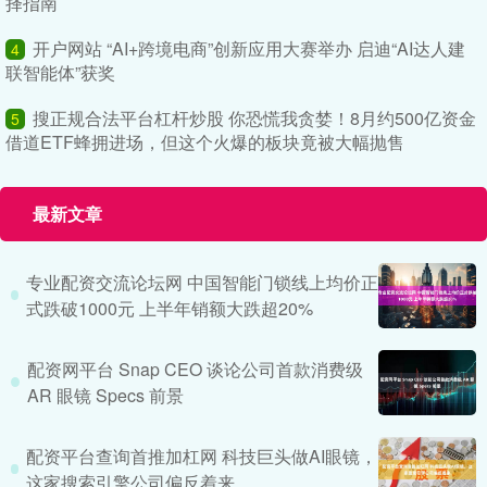
择指南
开户网站 “AI+跨境电商”创新应用大赛举办 启迪“AI达人建
4
联智能体”获奖
搜正规合法平台杠杆炒股 你恐慌我贪婪！8月约500亿资金
5
借道ETF蜂拥进场，但这个火爆的板块竟被大幅抛售
最新文章
专业配资交流论坛网 中国智能门锁线上均价正
式跌破1000元 上半年销额大跌超20%
配资网平台 Snap CEO 谈论公司首款消费级
AR 眼镜 Specs 前景
配资平台查询首推加杠网 科技巨头做AI眼镜，
这家搜索引擎公司偏反着来