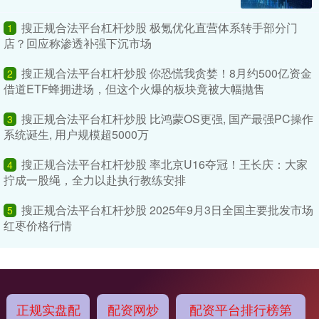
搜正规合法平台杠杆炒股 极氪优化直营体系转手部分门
1
店？回应称渗透补强下沉市场
搜正规合法平台杠杆炒股 你恐慌我贪婪！8月约500亿资金
2
借道ETF蜂拥进场，但这个火爆的板块竟被大幅抛售
搜正规合法平台杠杆炒股 比鸿蒙OS更强, 国产最强PC操作
3
系统诞生, 用户规模超5000万
搜正规合法平台杠杆炒股 率北京U16夺冠！王长庆：大家
4
拧成一股绳，全力以赴执行教练安排
搜正规合法平台杠杆炒股 2025年9月3日全国主要批发市场
5
红枣价格行情
正规实盘配
配资网炒
配资平台排行榜第