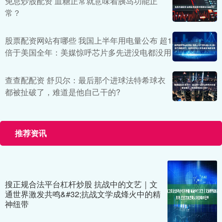
免息炒股配资 血糖正常就意味着胰岛功能正
常？
股票配资网站有哪些 我国上半年用电量公布 超1
倍于美国全年：美媒惊呼芯片多先进没电都没用
查查配配资 舒贝尔：最后那个进球法特希球衣
都被扯破了，难道是他自己干的?
推荐资讯
搜正规合法平台杠杆炒股 抗战中的文艺｜文
通世界激发共鸣&#32;抗战文学成烽火中的精
神纽带