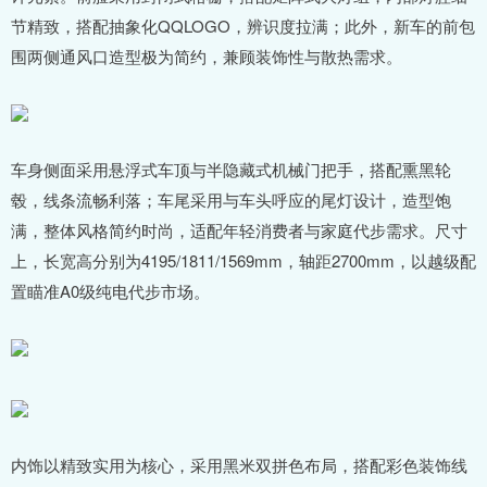
节精致，搭配抽象化QQLOGO，辨识度拉满；此外，新车的前包
围两侧通风口造型极为简约，兼顾装饰性与散热需求。
车身侧面采用悬浮式车顶与半隐藏式机械门把手，搭配熏黑轮
毂，线条流畅利落；车尾采用与车头呼应的尾灯设计，造型饱
满，整体风格简约时尚，适配年轻消费者与家庭代步需求。尺寸
上，长宽高分别为4195/1811/1569mm，轴距2700mm，以越级配
置瞄准A0级纯电代步市场。
内饰以精致实用为核心，采用黑米双拼色布局，搭配彩色装饰线