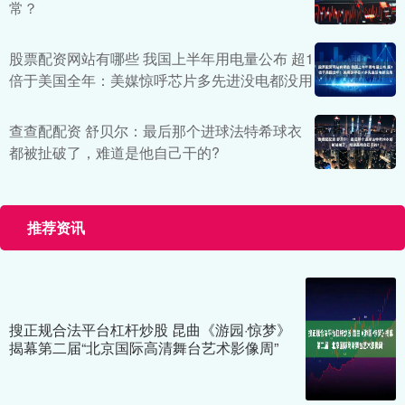
常？
股票配资网站有哪些 我国上半年用电量公布 超1
倍于美国全年：美媒惊呼芯片多先进没电都没用
查查配配资 舒贝尔：最后那个进球法特希球衣
都被扯破了，难道是他自己干的?
推荐资讯
搜正规合法平台杠杆炒股 昆曲《游园·惊梦》
揭幕第二届“北京国际高清舞台艺术影像周”