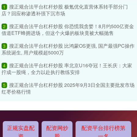
搜正规合法平台杠杆炒股 极氪优化直营体系转手部分门
1
店？回应称渗透补强下沉市场
搜正规合法平台杠杆炒股 你恐慌我贪婪！8月约500亿资金
2
借道ETF蜂拥进场，但这个火爆的板块竟被大幅抛售
搜正规合法平台杠杆炒股 比鸿蒙OS更强, 国产最强PC操作
3
系统诞生, 用户规模超5000万
搜正规合法平台杠杆炒股 率北京U16夺冠！王长庆：大家
4
拧成一股绳，全力以赴执行教练安排
搜正规合法平台杠杆炒股 2025年9月3日全国主要批发市场
5
红枣价格行情
正规实盘配
配资网炒
配资平台排行榜第
资
股
一名