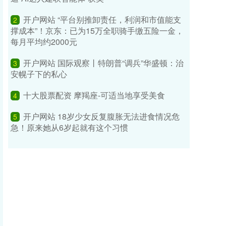
开户网站 “平台别推卸责任，利润和市值能支
2
撑成本”！京东：已为15万全职骑手缴五险一金，
每月平均约2000元
开户网站 国际观察丨特朗普“调兵”华盛顿：治
3
安幌子下的私心
十大股票配资 摩羯座-可适当地享受美食
4
开户网站 18岁少女反复腹胀无法进食情况危
5
急！原来她从6岁起就有这个习惯