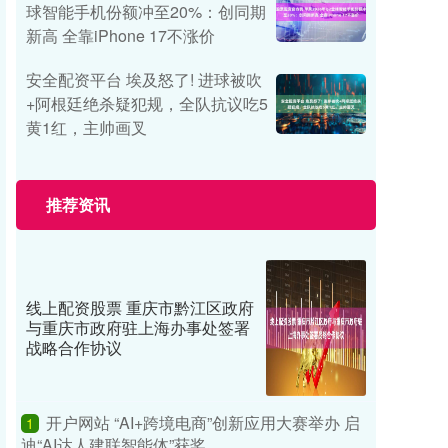
球智能手机份额冲至20%：创同期
新高 全靠iPhone 17不涨价
安全配资平台 埃及怒了! 进球被吹
+阿根廷绝杀疑犯规，全队抗议吃5
黄1红，主帅画叉
推荐资讯
线上配资股票 重庆市黔江区政府
与重庆市政府驻上海办事处签署
战略合作协议
开户网站 “AI+跨境电商”创新应用大赛举办 启
1
迪“AI达人建联智能体”获奖