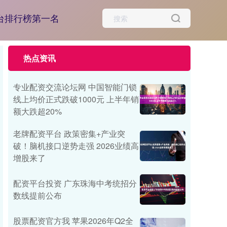
台排行榜第一名
热点资讯
专业配资交流论坛网 中国智能门锁
线上均价正式跌破1000元 上半年销
额大跌超20%
老牌配资平台 政策密集+产业突
破！脑机接口逆势走强 2026业绩高
增股来了
配资平台投资 广东珠海中考统招分
数线提前公布
股票配资官方我 苹果2026年Q2全