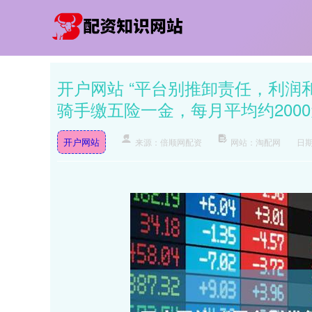
开户网站 “平台别推卸责任，利润
骑手缴五险一金，每月平均约200
开户网站
来源：倍顺网配资
网站：淘配网
日期：