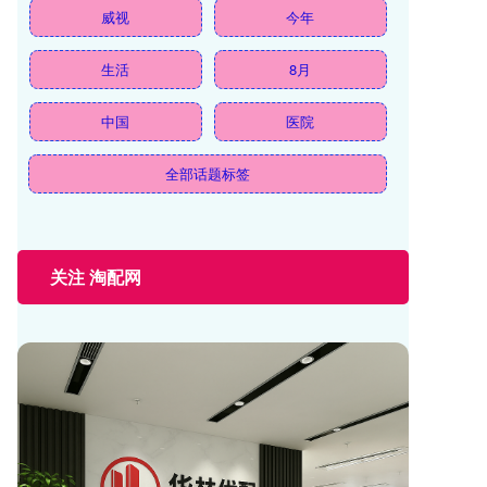
威视
今年
生活
8月
中国
医院
全部话题标签
关注 淘配网