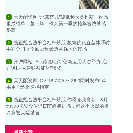
天天配资网 “北京范儿”短视频大赛收获一份亮
1
眼成绩单，董宇辉：作为第一季的推荐官成就感
很高
搜正规合法平台杠杆炒股 极氪优化直营体系转
2
手部分门店？回应称渗透补强下沉市场
开户网站 “AI+跨境电商”创新应用大赛举办 启
3
迪“AI达人建联智能体”获奖
天天配资网 iOS 18.7与iOS 26.0同时发布! 苹
4
果用户终极选择指南
搜正规合法平台杠杆炒股 你恐慌我贪婪！8月
5
约500亿资金借道ETF蜂拥进场，但这个火爆的板
块竟被大幅抛售
最新文章