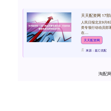
天天配资网 1
人民日报北京9月
类专项行动动员部
在....
天天配资网
来源：嘉汇优配
淘配