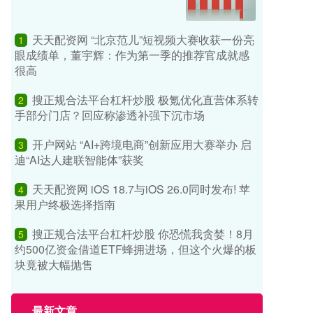
天天配资网 “北京范儿”短视频大赛收获一份亮
1
眼成绩单，董宇辉：作为第一季的推荐官成就感
很高
搜正规合法平台杠杆炒股 极氪优化直营体系转
2
手部分门店？回应称渗透补强下沉市场
开户网站 “AI+跨境电商”创新应用大赛举办 启
3
迪“AI达人建联智能体”获奖
天天配资网 iOS 18.7与iOS 26.0同时发布! 苹
4
果用户终极选择指南
搜正规合法平台杠杆炒股 你恐慌我贪婪！8月
5
约500亿资金借道ETF蜂拥进场，但这个火爆的板
块竟被大幅抛售
最新文章