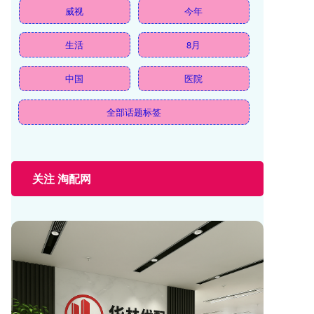
威视
今年
生活
8月
中国
医院
全部话题标签
关注 淘配网